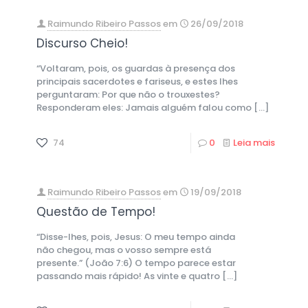
Raimundo Ribeiro Passos
em
26/09/2018
Discurso Cheio!
“Voltaram, pois, os guardas à presença dos
principais sacerdotes e fariseus, e estes lhes
perguntaram: Por que não o trouxestes?
Responderam eles: Jamais alguém falou como
[…]
74
0
Leia mais
Raimundo Ribeiro Passos
em
19/09/2018
Questão de Tempo!
“Disse-lhes, pois, Jesus: O meu tempo ainda
não chegou, mas o vosso sempre está
presente.” (João 7:6) O tempo parece estar
passando mais rápido! As vinte e quatro
[…]