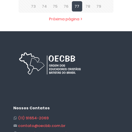
73
74
75
76
77
78
79
Próxima página
Nossos Contatos
(11) 91654-2069
contato@oecbb.com.br