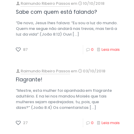
Raimundo Ribeiro Passos
em
10/10/2018
Sabe com quem está falando?
“De novo, Jesus lhes falava: “Eu sou a luz do mundo.
Quem me segue não andará nas trevas, mas terá a
luz da vida”.(João 8:12) Ouvi
[…]
87
0
Leia mais
Raimundo Ribeiro Passos
em
03/10/2018
Flagrante!
“Mestre, esta mulher foi apanhada em flagrante
adultério. E na lei nos mandou Moisés que tais
mulheres sejam apedrejadas; tu, pois, que
dizes?” (João 8:4) Os comentaristas
[…]
27
0
Leia mais