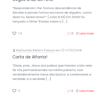
“Responderam-lhe: Somos descendência de
Abraão e jamais fomos escravos de alguém; como
dizes tu: Sereis livres?” (João 8:33) Em 2008 foi
lançado o filme “Ensaio sobre a
[…]
74
0
Leia mais
Raimundo Ribeiro Passos
em
17/10/2018
Carta de Alforria!
“Disse, pois, Jesus aos judeus que haviam crido nele:
Se vós permanecerdes na minha palavra, sois
verdadeiramente meus discípulos; e conhecereis a
verdade, e a verdade
[…]
11
0
Leia mais