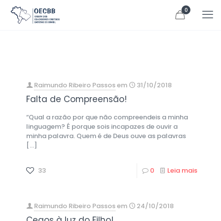
0
Raimundo Ribeiro Passos
em
31/10/2018
Falta de Compreensão!
“Qual a razão por que não compreendeis a minha
linguagem? É porque sois incapazes de ouvir a
minha palavra. Quem é de Deus ouve as palavras
[…]
33
0
Leia mais
Raimundo Ribeiro Passos
em
24/10/2018
Cegos à luz do Filho!