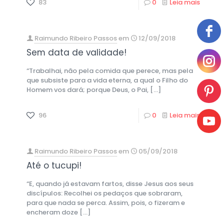
83
0
Leia mais
Raimundo Ribeiro Passos
em
12/09/2018
Sem data de validade!
“Trabalhai, não pela comida que perece, mas pela
que subsiste para a vida eterna, a qual o Filho do
Homem vos dará; porque Deus, o Pai,
[…]
96
0
Leia mais
Raimundo Ribeiro Passos
em
05/09/2018
Até o tucupi!
“E, quando já estavam fartos, disse Jesus aos seus
discípulos: Recolhei os pedaços que sobraram,
para que nada se perca. Assim, pois, o fizeram e
encheram doze
[…]