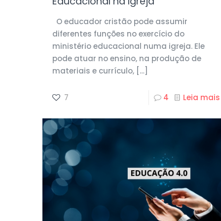
Educacional na Igreja
O educador cristão pode assumir
diferentes funções no exercício do
ministério educacional numa igreja. Ele
pode atuar no ensino, na produção de
materiais e currículo,
[…]
7
4
Leia mais