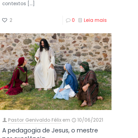
contextos
[…]
2
0
Leia mais
Pastor Genivaldo Félix
em
10/06/2021
A pedagogia de Jesus, o mestre