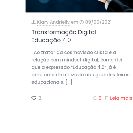
Klary Andrielly
em
09/06/2021
Transformação Digital –
Educação 4.0
Ao tratar da cosmovisão cristã e a
relação com mindset digital, comentei
que a expressão “Educação 4.0” já é
amplamente utilizada nas grandes feiras
educacionais.
[…]
2
0
Leia mais