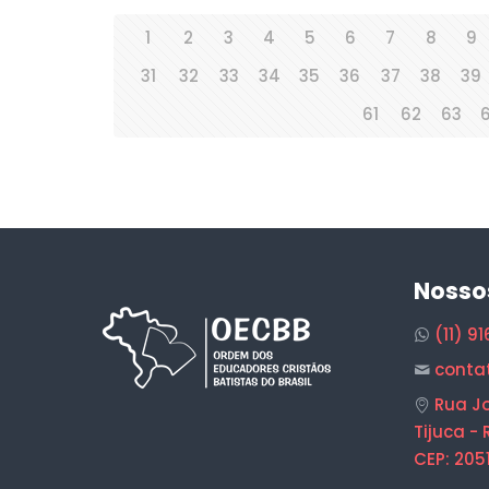
1
2
3
4
5
6
7
8
9
31
32
33
34
35
36
37
38
39
61
62
63
Nosso
(11) 9
conta
Rua Jo
Tijuca - 
CEP: 205