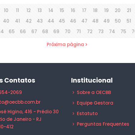
10
11
12
13
14
15
16
17
18
19
20
21
40
41
42
43
44
45
46
47
48
49
50
51
64
65
66
67
68
69
70
71
72
73
74
75
7
Próxima página
s Contatos
Institucional
1654-2069
Sobre a OECBB
to@oecbb.com.br
Equipe Gestora
sé Higino, 416 - Prédio 30
Estatuto
Rio de Janeiro - RJ
Perguntas Frequentes
10-412