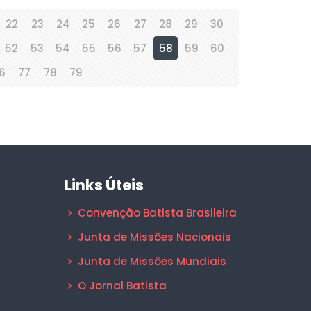
22
23
24
25
26
27
28
29
30
52
53
54
55
56
57
58
59
60
6
77
78
79
Links Úteis
Convenção Batista Brasileira
Junta de Missões Nacionais
Junta de Missões Mundiais
O Jornal Batista