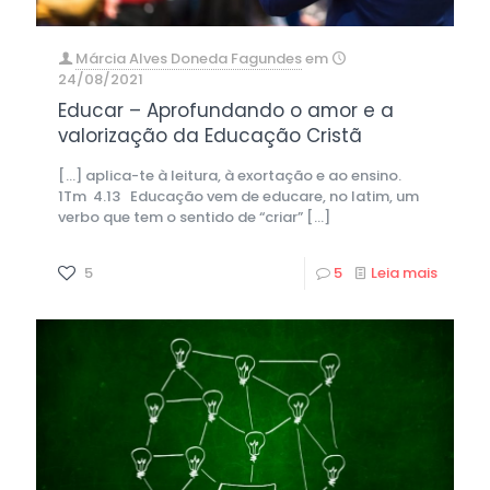
Márcia Alves Doneda Fagundes
em
24/08/2021
Educar – Aprofundando o amor e a
valorização da Educação Cristã
[…] aplica-te à leitura, à exortação e ao ensino.
1Tm 4.13 Educação vem de educare, no latim, um
verbo que tem o sentido de “criar”
[…]
5
5
Leia mais