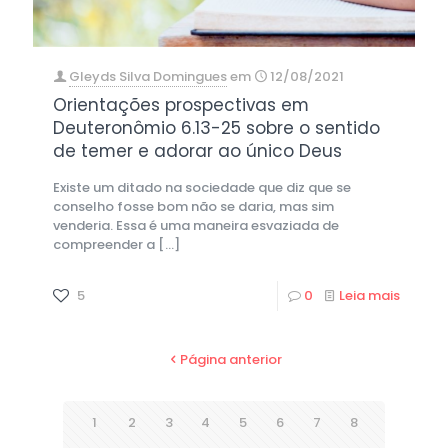
Gleyds Silva Domingues
em
12/08/2021
Orientações prospectivas em
Deuteronômio 6.13-25 sobre o sentido
de temer e adorar ao único Deus
Existe um ditado na sociedade que diz que se
conselho fosse bom não se daria, mas sim
venderia. Essa é uma maneira esvaziada de
compreender a
[…]
5
0
Leia mais
Página anterior
1
2
3
4
5
6
7
8