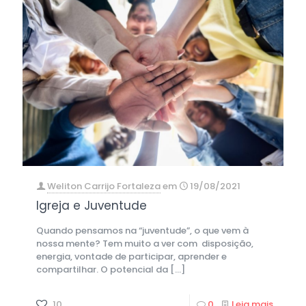
Weliton Carrijo Fortaleza
em
19/08/2021
Igreja e Juventude
Quando pensamos na “juventude”, o que vem à
nossa mente? Tem muito a ver com disposição,
energia, vontade de participar, aprender e
compartilhar. O potencial da
[…]
10
0
Leia mais