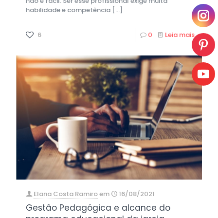
não é fácil. Ser esse profissional exige muita
habilidade e competência
[…]
6
0
Leia mais
Elana Costa Ramiro
em
16/08/2021
Gestão Pedagógica e alcance do