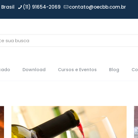
Brasil
(11) 91654-2069
contato@oecbb.com.br
icado
Download
Cursos e Eventos
Blog
Co