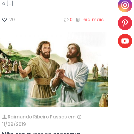
o
[…]
20
0
Leia mais
Raimundo Ribeiro Passos
em
11/09/2019