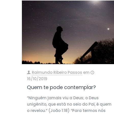
Raimundo Ribeiro Passos
em
16/10/2019
Quem te pode contemplar?
“Ninguém jamais viu a Deus; o Deus
unigênito, que está no seio do Pai, é quem
o revelou.” (João 1:18) “Para termos nós