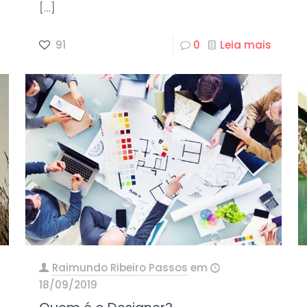
[…]
91
0
Leia mais
Raimundo Ribeiro Passos
em
18/09/2019