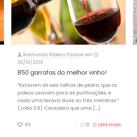
Raimundo Ribeiro Passos
em
30/10/2019
850 garrafas do melhor vinho!
“Estavam ali seis talhas de pedra, que os
judeus usavam para as purificações, e
cada uma levava duas ou três metretas.”
(João 2:6) Considero que uma
[…]
89
0
Leia mais