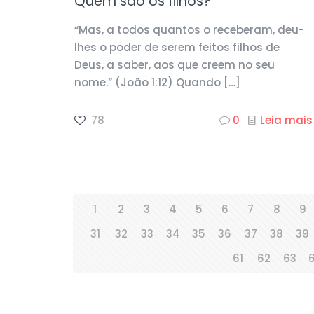
Quem são os filhos?
“Mas, a todos quantos o receberam, deu-
lhes o poder de serem feitos filhos de
Deus, a saber, aos que creem no seu
nome.” (João 1:12) Quando
[…]
78
0
Leia mais
1
2
3
4
5
6
7
8
9
31
32
33
34
35
36
37
38
39
61
62
63