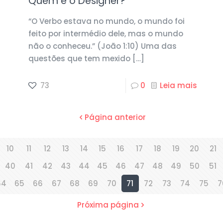
Quem é o Designer?
“O Verbo estava no mundo, o mundo foi
feito por intermédio dele, mas o mundo
não o conheceu.” (João 1:10) Uma das
questões que tem mexido
[…]
73
0
Leia mais
Página anterior
10
11
12
13
14
15
16
17
18
19
20
21
40
41
42
43
44
45
46
47
48
49
50
51
64
65
66
67
68
69
70
71
72
73
74
75
7
Próxima página