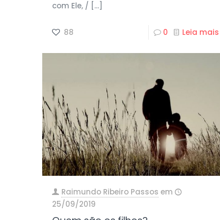
com Ele, /
[…]
88
0
Leia mais
Raimundo Ribeiro Passos
em
25/09/2019