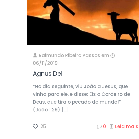
Raimundo Ribeiro Passos
em
06/11/2019
Agnus Dei
“No dia seguinte, viu João a Jesus, que
vinha para ele, e disse: Eis o Cordeiro de
Deus, que tira o pecado do mundo!”
(João 1:29)
[…]
25
0
Leia mais