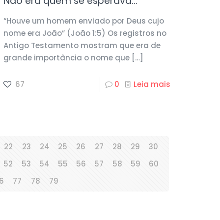
Não era quem se esperava…
“Houve um homem enviado por Deus cujo
nome era João” (João 1:5) Os registros no
Antigo Testamento mostram que era de
grande importância o nome que
[…]
67
0
Leia mais
22
23
24
25
26
27
28
29
30
52
53
54
55
56
57
58
59
60
6
77
78
79