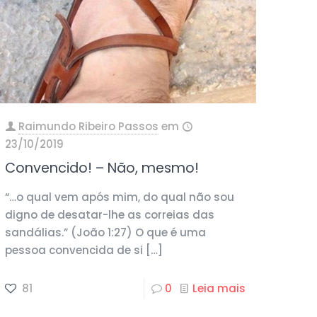
Raimundo Ribeiro Passos
em
23/10/2019
Convencido! – Não, mesmo!
“…o qual vem após mim, do qual não sou
digno de desatar-lhe as correias das
sandálias.” (João 1:27) O que é uma
pessoa convencida de si
[…]
81
0
Leia mais