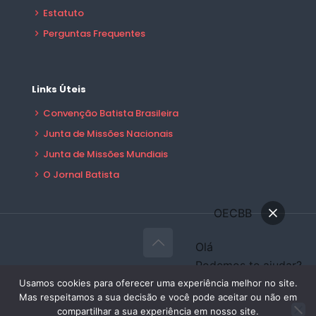
Estatuto
Perguntas Frequentes
Links Úteis
Convenção Batista Brasileira
Junta de Missões Nacionais
Junta de Missões Mundiais
O Jornal Batista
OECBB
Olá
Podemos te ajudar?
© 2026 OECBB Todos Direitos Reservados -
Conversar
Usamos cookies para oferecer uma experiência melhor no site.
Desenvolvido por:
Sales Publicidade
Mas respeitamos a sua decisão e você pode aceitar ou não em
Área do Filiado
compartilhar a sua experiência em nosso site.
Precisa de ajuda?