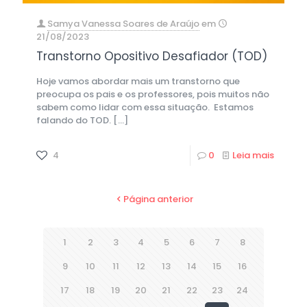
Samya Vanessa Soares de Araújo
em
21/08/2023
Transtorno Opositivo Desafiador (TOD)
Hoje vamos abordar mais um transtorno que
preocupa os pais e os professores, pois muitos não
sabem como lidar com essa situação. Estamos
falando do TOD.
[…]
4
0
Leia mais
Página anterior
1
2
3
4
5
6
7
8
9
10
11
12
13
14
15
16
17
18
19
20
21
22
23
24